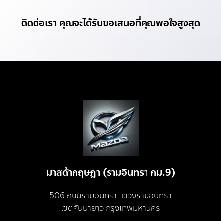
ติดต่อเรา คุณจะได้รับขอเสนอที่คุณพอใจสูงสุด
มาสด้ากฤษฎา (รามอินทรา กม.9)
506 ถนนรามอินทรา แขวงรามอินทรา
เขตคันนายาว กรุงเทพมหานคร